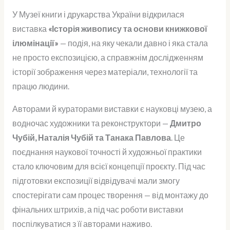
основи
У Музеї книги і друкарства України відкрилася
книжкової
виставка
«Історія живопису та основи книжкової
ілюмінації”
ілюмінації»
— подія, на яку чекали давно і яка стала
не просто експозицією, а справжнім дослідженням
історії зображення через матеріали, технології та
працю людини.
Авторами й кураторами виставки є науковці музею, а
водночас художники та реконструктори —
Дмитро
Чубій, Наталія Чубій та Танака Павлова
. Це
поєднання наукової точності й художньої практики
стало ключовим для всієї концепції проєкту. Під час
підготовки експозиції відвідувачі мали змогу
спостерігати сам процес творення — від монтажу до
фінальних штрихів, а під час роботи виставки
поспілкуватися з її авторами наживо.