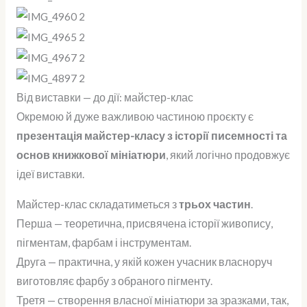
Від виставки — до дії: майстер-клас
Окремою й дуже важливою частиною проєкту є
презентація майстер-класу з історії писемності та
основ книжкової мініатюри
, який логічно продовжує
ідеї виставки.
Майстер-клас складатиметься з
трьох частин
.
Перша — теоретична, присвячена історії живопису,
пігментам, фарбам і інструментам.
Друга — практична, у якій кожен учасник власноруч
виготовляє фарбу з обраного пігменту.
Третя — створення власної мініатюри за зразками, так,