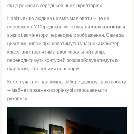
як це робили в середньовічних скрипторіях.
Навіть якщо людина не вміє малювати — це не
перешкода. У Середньовіччі існували
зразкові книги
,
з яких ілюмінатори переводили зображення. Саме за
цим принципом працюватимуть і учасники майстер-
класу: виготовлятимуть копіювальний папір,
переводитимуть контури й розфарбовуватимуть їх
фарбами, створеними власноруч.
Кожен учасник наприкінці забере додому свою роботу
— майже справжню сторінку зі стародавнього
рукопису.