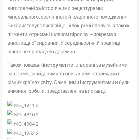
виготовлені за історичними рецептурами:
мінерального, рослинного й тваринного походження.
Використовувалися яйце, білок, різні сполуки, а також
пігменти, отримані шляхом піролізу — зокрема з
виноградної сировини. У середньовічній практиці
нічого не пропадало даремно.
Також показані
інструменти
, створені за музейними
зразками, знайденими та описаними істориками в
різних країнах світу. Саме цими інструментами й були
виконані роботи, представлені на виставці.