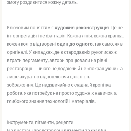
змогу роздивитися кожну деталь.
Ключовим поняттям є
художня реконструкція
. Це не
інтерпретація і не фантазія. Кожна лінія, кожна крапка,
кожен колір відтворені
один до одного
, так само, як в
оригіналі. У випадках, де в стародавніх рукописах є
втрати пергаменту, автори працювали на рівні
реставрації — нічого не додаючи й не «покращуючи», а
лише акуратно відновлюючи цілісність
зображення.
Це надзвичайно складна й кропітка
робота, яка потребує не просто художніх навичок, а
глибокого знання технологій і матеріалів.
Інструменти, пігменти, рецепти
На виставці представлені
пігменти та фарби
,