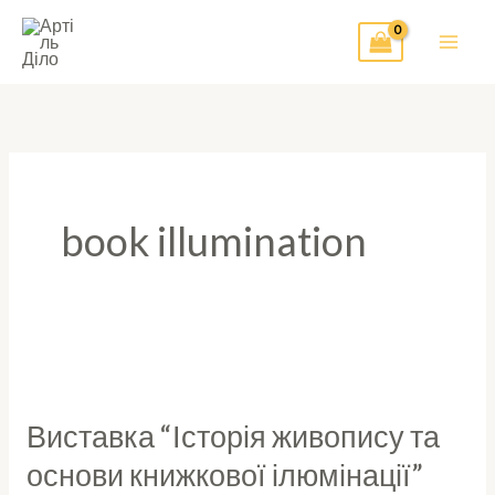
Перейти
до
вмісту
book illumination
Виставка
“Історія
Виставка “Історія живопису та
живопису
основи книжкової ілюмінації”
та