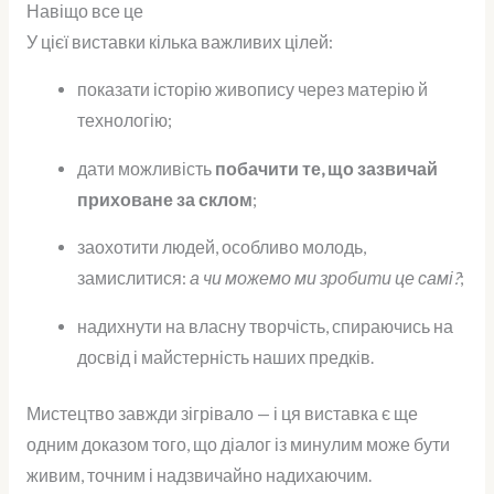
Навіщо все це
У цієї виставки кілька важливих цілей:
показати історію живопису через матерію й
технологію;
дати можливість
побачити те, що зазвичай
приховане за склом
;
заохотити людей, особливо молодь,
замислитися:
а чи можемо ми зробити це самі?
;
надихнути на власну творчість, спираючись на
досвід і майстерність наших предків.
Мистецтво завжди зігрівало — і ця виставка є ще
одним доказом того, що діалог із минулим може бути
живим, точним і надзвичайно надихаючим.