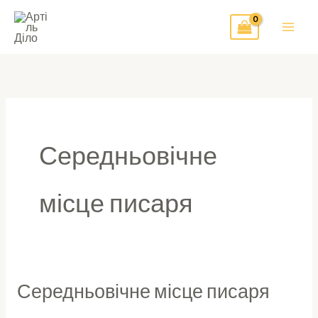
Перейти
до
вмісту
Середньовічне
місце писаря
Середньовічне місце писаря
Середньовічне
місце