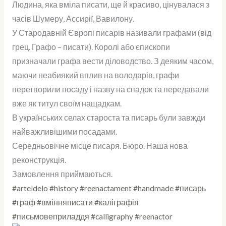
Людина, яка вміла писати, ще й красиво, цінувалася з
писаря
часів Шумеру, Ассирії, Вавилону.
У Стародавній Європі писарів називали графами (від
грец. Графо – писати). Королі або єпископи
призначали графа вести діловодство. З деяким часом,
маючи неабиякий вплив на володарів, графи
перетворили посаду і назву на спадок та передавали
вже як титул своїм нащадкам.
В українських селах староста та писарь були завжди
найважливішими посадами.
Середньовічне місце писаря. Бюро. Наша нова
реконструкція.
Замовлення приймаються.
#arteldelo
#history
#reenactament
#handmade
#писарь
#граф
#вмінняписати
#каліграфія
#письмовеприладдя
#calligraphy
#reenactor