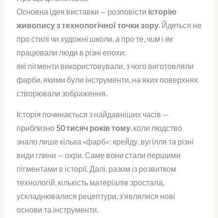
Основна ідея виставки — розповісти
історію
живопису з технологічної точки зору
. Йдеться не
про стилі чи художні школи, а про те,
чим
і
як
працювали люди в різні епохи:
які пігменти використовували, з чого виготовляли
фарби, якими були інструменти, на яких поверхнях
створювали зображення.
Історія починається з найдавніших часів —
приблизно
50 тисяч років тому
, коли людство
знало лише кілька «фарб»: крейду, вугілля та різні
види глини — охри. Саме вони стали першими
пігментами в історії. Далі, разом із розвитком
технологій, кількість матеріалів зростала,
ускладнювалися рецептури, з’являлися нові
основи та інструменти.