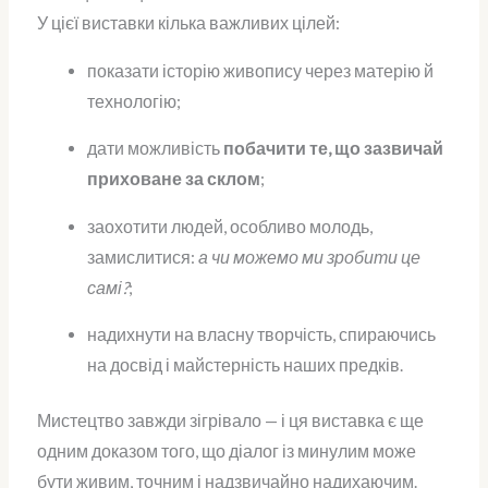
У цієї виставки кілька важливих цілей:
показати історію живопису через матерію й
технологію;
дати можливість
побачити те, що зазвичай
приховане за склом
;
заохотити людей, особливо молодь,
замислитися:
а чи можемо ми зробити це
самі?
;
надихнути на власну творчість, спираючись
на досвід і майстерність наших предків.
Мистецтво завжди зігрівало — і ця виставка є ще
одним доказом того, що діалог із минулим може
бути живим, точним і надзвичайно надихаючим.