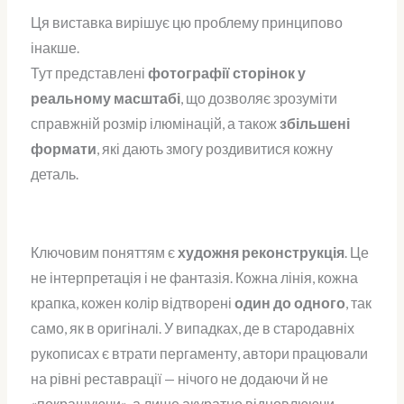
Ця виставка вирішує цю проблему принципово
інакше.
Тут представлені
фотографії сторінок у
реальному масштабі
, що дозволяє зрозуміти
справжній розмір ілюмінацій, а також
збільшені
формати
, які дають змогу роздивитися кожну
деталь.
Ключовим поняттям є
художня реконструкція
. Це
не інтерпретація і не фантазія. Кожна лінія, кожна
крапка, кожен колір відтворені
один до одного
, так
само, як в оригіналі. У випадках, де в стародавніх
рукописах є втрати пергаменту, автори працювали
на рівні реставрації — нічого не додаючи й не