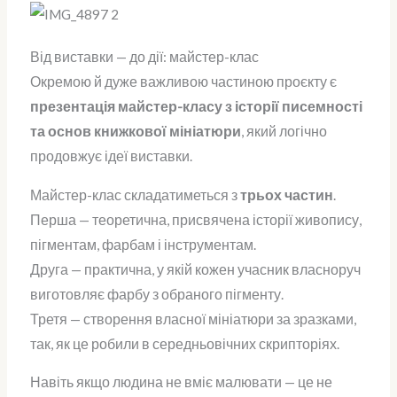
Від виставки — до дії: майстер-клас
Окремою й дуже важливою частиною проєкту є
презентація майстер-класу з історії писемності
та основ книжкової мініатюри
, який логічно
продовжує ідеї виставки.
Майстер-клас складатиметься з
трьох частин
.
Перша — теоретична, присвячена історії живопису,
пігментам, фарбам і інструментам.
Друга — практична, у якій кожен учасник власноруч
виготовляє фарбу з обраного пігменту.
Третя — створення власної мініатюри за зразками,
так, як це робили в середньовічних скрипторіях.
Навіть якщо людина не вміє малювати — це не