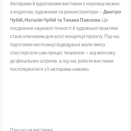
Авторами й кураторами виставки є науковці музею,
а водночас художники та реконструктори —
Дмитро
Чубій, Наталія Чубій та Танака Павлова
. Це
поєднання наукової точності й художньої практики
стало ключовим для всієї концепції проєкту. Під час
підготовки експозиції відвідувачі мали змогу
спостерігати сам процес творення — від монтажу
до фінальних штрихів, а під час роботи виставки
поспілкуватися з її авторами наживо.
Про що ця виставка