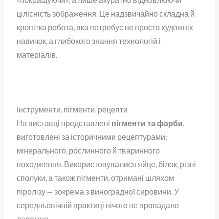
«покращуючи», а лише акуратно відновлюючи
цілісність зображення.
Це надзвичайно складна й
кропітка робота, яка потребує не просто художніх
навичок, а глибокого знання технологій і
матеріалів.
Інструменти, пігменти, рецепти
На виставці представлені
пігменти та фарби
,
виготовлені за історичними рецептурами:
мінерального, рослинного й тваринного
походження. Використовувалися яйце, білок, різні
сполуки, а також пігменти, отримані шляхом
піролізу — зокрема з виноградної сировини. У
середньовічній практиці нічого не пропадало
даремно.