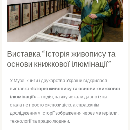
основи
книжкової
ілюмінації”
Виставка “Історія живопису та
основи книжкової ілюмінації”
У Музеї книги і друкарства України відкрилася
виставка
«Історія живопису та основи книжкової
ілюмінації»
— подія, на яку чекали давно і яка
стала не просто експозицією, а справжнім
дослідженням історії зображення через матеріали,
технології та працю людини.