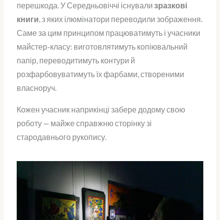
перешкода. У Середньовіччі існували
зразкові
книги
, з яких ілюмінатори переводили зображення.
Саме за цим принципом працюватимуть і учасники
майстер-класу: виготовлятимуть копіювальний
папір, переводитимуть контури й
розфарбовуватимуть їх фарбами, створеними
власноруч.
Кожен учасник наприкінці забере додому свою
роботу — майже справжню сторінку зі
стародавнього рукопису.