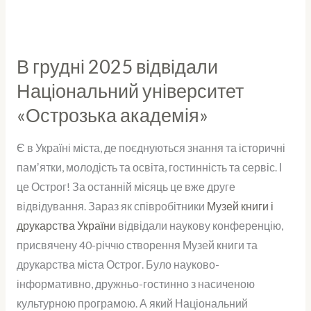
В грудні 2025 відвідали
В
грудні
Національний університет
2025
«Острозька академія»
відвідали
Національний
Є в Україні міста, де поєднуються знання та історичні
університет
памʼятки, молодість та освіта, гостинність та сервіс. І
«Острозька
це Острог! За останній місяць це вже друге
академія»
відвідування. Зараз як співробітники
Музей книги і
друкарства України
відвідали наукову конференцію,
присвячену 40-річчю створення Музей книги та
друкарства міста Острог. Було науково-
інформативно, дружньо-гостинно з насиченою
культурною програмою. А який Національний