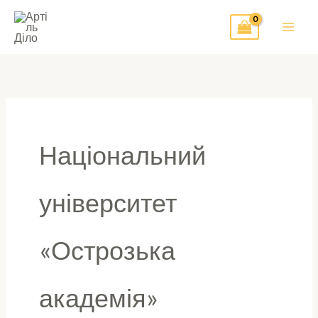
Перейти
до
вмісту
Національний
університет
«Острозька
академія»