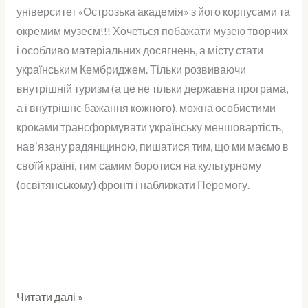
університет «Острозька академія» з його корпусами та
окремим музеєм!!! Хочеться побажати музею творчих
і особливо матеріальних досягнень, а місту стати
українським Кембриджем. Тільки розвиваючи
внутрішній туризм (а це не тільки державна програма,
а і внутрішнє бажання кожного), можна особистими
кроками трансформувати українську меншовартість,
навʼязану радянщиною, пишатися тим, що ми маємо в
своїй країні, тим самим боротися на культурному
(освітянському) фронті і наближати Перемогу.
Читати далі »