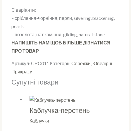
Є варіанти:
– сріблення-чорніння, перли, silvering, blackening,
pearls
– позолота, нат.каміння, gilding, natural stone
НАПИШІТЬ НАМ ЩОБ БІЛЬШЕ ДІЗНАТИСЯ
ПРО ТОВАР
Артикул:
СРС011
Категорії:
Сережки
,
Ювелірні
Прикраси
Супутні товари
Каблучка-перстень
Каблучки