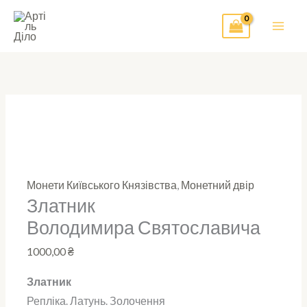
Перейти
до
вмісту
Монети Київського Князівства
,
Монетний двір
Златник
Володимира Святославича
1000,00
₴
Златник
Репліка. Латунь.
Золочення