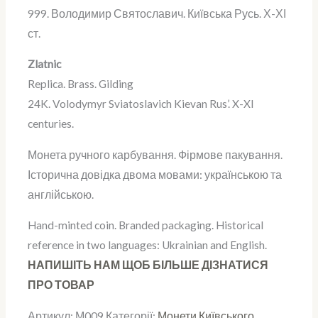
999.
Володимир
Святославич.
Київська Русь.
Х-ХІ
ст.
Zlatnic
Replica. Brass.
Gilding
24K.
Volodymyr
Sviatoslavich
Kievan Rus’.
X-XI
centuries.
Монета ручного карбування.
Фірмове пакування.
Історична довідка
двома мовами: українською та
англійською
.
Hand-minted coin.
Branded packaging. Historical
reference in two languages: Ukrainian and English.
НАПИШІТЬ НАМ ЩОБ БІЛЬШЕ ДІЗНАТИСЯ
ПРО ТОВАР
Артикул:
М009
Категорії:
Монети Київського