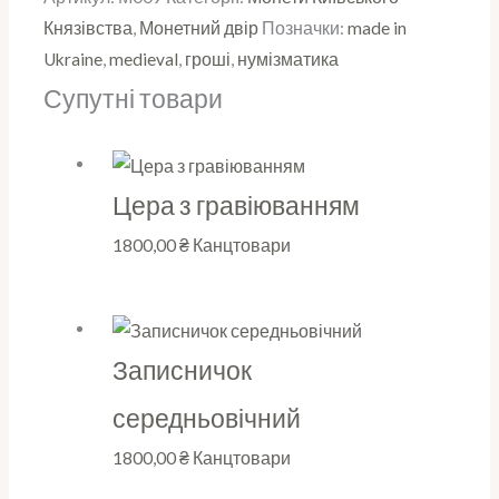
Князівства
,
Монетний двір
Позначки:
made in
Ukraine
,
medieval
,
гроші
,
нумізматика
Супутні товари
Цера з гравіюванням
1800,00
₴
Канцтовари
Записничок
середньовічний
1800,00
₴
Канцтовари