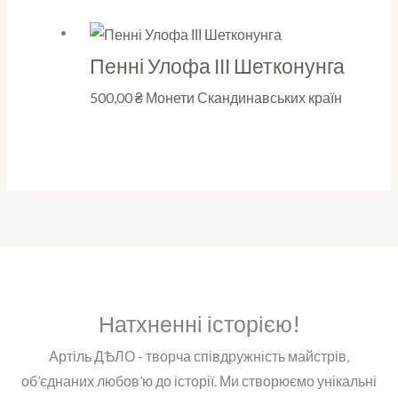
Пенні Улофа ІІІ Шетконунга
500,00
₴
Монети Скандинавських країн
Натхненні історією!
Артіль ДѢЛО - творча співдружність майстрів,
об’єднаних любов’ю до історії. Ми створюємо унікальні