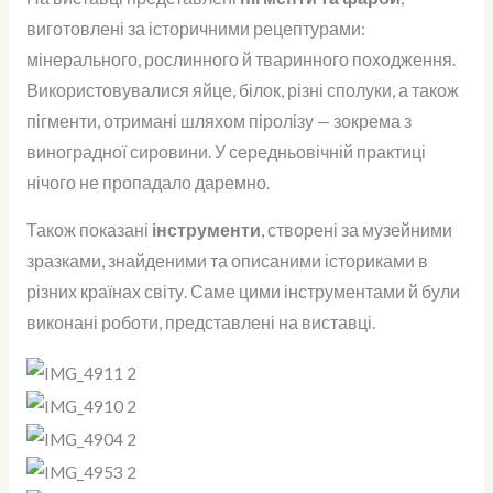
виготовлені за історичними рецептурами:
мінерального, рослинного й тваринного походження.
Використовувалися яйце, білок, різні сполуки, а також
пігменти, отримані шляхом піролізу — зокрема з
виноградної сировини. У середньовічній практиці
нічого не пропадало даремно.
Також показані
інструменти
, створені за музейними
зразками, знайденими та описаними істориками в
різних країнах світу. Саме цими інструментами й були
виконані роботи, представлені на виставці.