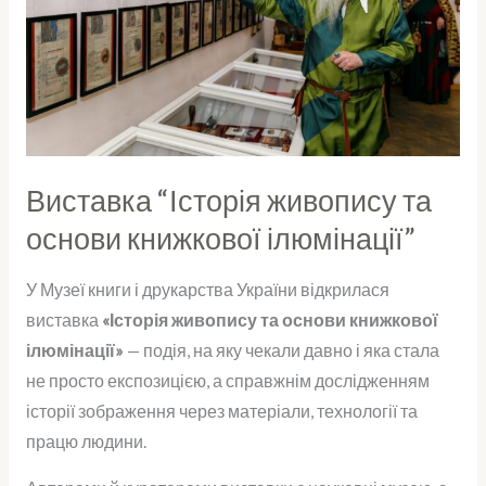
основи
книжкової
ілюмінації”
Виставка “Історія живопису та
основи книжкової ілюмінації”
У Музеї книги і друкарства України відкрилася
виставка
«Історія живопису та основи книжкової
ілюмінації»
— подія, на яку чекали давно і яка стала
не просто експозицією, а справжнім дослідженням
історії зображення через матеріали, технології та
працю людини.