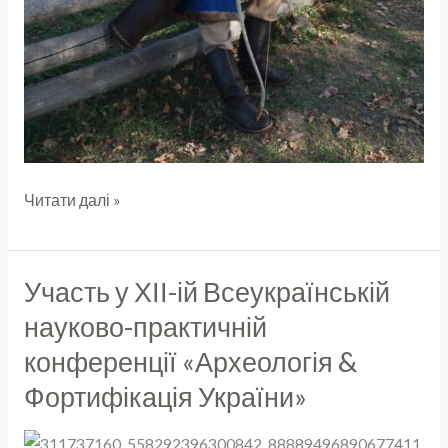
Читати далі »
Участь у ХІІ-ій Всеукраїнській
Участь
у
науково-практичній
ХІІ-
конференції «Археологія &
ій
Фортифікація України»
Всеукраїнській
науково-