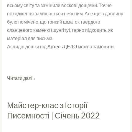
всьому світу та замінили воскові дощечки. Точне
походження залишається неясним. Але ще в давнину
було помічено, що тонкий шматок твердого
сланцевого каменю (шунгіту), гарно підходить, як
матеріал для письма.
Аспидні дошки від
Артель ДЕЛО
можна замовити.
Читати далі »
Майстер-клас з Історії
Майстер-
клас
Писемності | Січень 2022
з
Історії