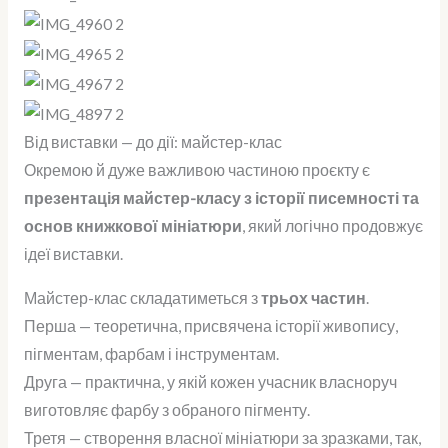
Від виставки — до дії: майстер-клас
Окремою й дуже важливою частиною проєкту є
презентація майстер-класу з історії писемності та
основ книжкової мініатюри
, який логічно продовжує
ідеї виставки.
Майстер-клас складатиметься з
трьох частин
.
Перша — теоретична, присвячена історії живопису,
пігментам, фарбам і інструментам.
Друга — практична, у якій кожен учасник власноруч
виготовляє фарбу з обраного пігменту.
Третя — створення власної мініатюри за зразками, так,