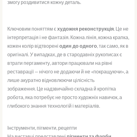
змогу роздивитися кожну деталь.
Ключовим поняттям є
художня реконструкція
. Це не
інтерпретація і не фантазія. Кожна лінія, кожна крапка,
кожен колір відтворені
один до одного
, так само, як в
оригіналі. У випадках, де в стародавніх рукописах є
втрати пергаменту, автори працювали на рівні
реставрації — нічого не додаючи й не «покращуючи», а
лише акуратно відновлюючи цілісність
зображення.
Це надзвичайно складна й кропітка
робота, яка потребує не просто художніх навичок, а
глибокого знання технологій і матеріалів.
Інструменти, пігменти, рецепти
На виставці представлені
пігменти та фарби
,