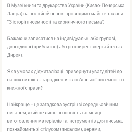
Писемності
В Музеї книги та друкарства України (Києво-Печерська
|
Лавра) на постійній основі проводимо майстер-класи
Січень
“З історії писемності та кириличного письма”.
2022
Бажаючи записатися на індивідуальні або групові,
двогодинні (приблизно) або розширені звертайтесь в
Директ.
Як в умовах діджиталізаціі привернути увагу дітей до
наших витоків – зародження слов’янської писемності і
книжної справи?
Найкраще – це загадкова зустріч зі середньовічним
писарем, який не лише розповість таємниці
виготовлення матеріалів та інструментів для письма,
познайомить зі стілусом (писалом), церами,