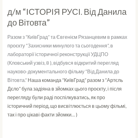
д/м “ІСТОРІЯ РУСІ. Від Данила
д/
м
до Вітовта”
“ІСТОРІЯ
РУСІ.
Разом з “КиївГрад” та Євгенієм Рязанцевим в рамках
Від
проєкту “Захисники минулого та сьогодення”, в
Данила
лабораторії історичної реконструкції УДЦПО
до
(Кловський узвіз, 8 ), відбувся відкритий перегляд
Вітовта”
науково-документального фільму “Від Данила до
Вітовта.”
Наша команда “КиївГрад” разом з “Артєль
Дєло” була задіяна в зйомках цього проєкту, і після
перегляду були раді поспілкуватись, як про
історичний період, що висвітлюється в цьому фільмі,
так і про цікаві факти зйомки… )