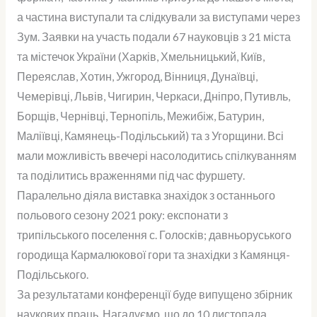
а частина виступали та слідкували за виступами через
Зум. Заявки на участь подали 67 науковців з 21 міста
та містечок України (Харків, Хмельницький, Київ,
Переяслав, Хотин, Ужгород, Вінниця, Дунаївці,
Чемерівці, Львів, Чигирин, Черкаси, Дніпро, Путивль,
Борщів, Чернівці, Тернопіль, Межибіж, Батурин,
Маліївці, Камянець-Подільський) та з Угорщини. Всі
мали можливість ввечері насолодитись спілкуванням
та поділитись враженнями під час фуршету.
Паралельно діяла виставка знахідок з останнього
польового сезону 2021 року: експонати з
трипільського поселення с. Голосків; давньоруського
городища Кармалюкової гори та знахідки з Камянця-
Подільського.
За результатами конференції буде випущено збірник
наукових праць. Нагадуємо, що до 10 листопада