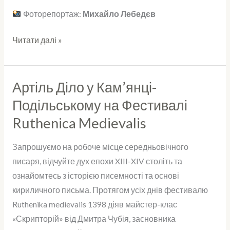
Фоторепортаж:
Михайло Лебедєв
Читати далі »
Артіль Діло у Кам’янці-
Артіль
Діло
Подільському на Фестивалі
у
Ruthenica Medievalis
Кам’янці-
Подільському
Запрошуємо на робоче місце середньовічного
на
писаря, відчуйте дух епохи XIII-XIV століть та
Фестивалі
ознайомтесь з історією писемності та основі
Ruthenica
кириличного письма. Протягом усіх днів фестивалю
Medievalis
Ruthenika medievalis 1398 діяв майстер-клас
«Скрипторій» від Дмитра Чубія, засновника