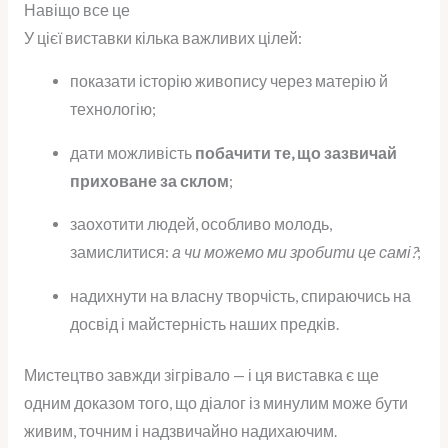
Навіщо все це
У цієї виставки кілька важливих цілей:
показати історію живопису через матерію й
технологію;
дати можливість
побачити те, що зазвичай
приховане за склом
;
заохотити людей, особливо молодь,
замислитися:
а чи можемо ми зробити це самі?
;
надихнути на власну творчість, спираючись на
досвід і майстерність наших предків.
Мистецтво завжди зігрівало — і ця виставка є ще
одним доказом того, що діалог із минулим може бути
живим, точним і надзвичайно надихаючим.