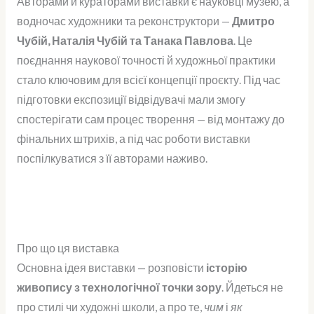
Авторами й кураторами виставки є науковці музею, а
водночас художники та реконструктори —
Дмитро
Чубій, Наталія Чубій та Танака Павлова
. Це
поєднання наукової точності й художньої практики
стало ключовим для всієї концепції проєкту. Під час
підготовки експозиції відвідувачі мали змогу
спостерігати сам процес творення — від монтажу до
фінальних штрихів, а під час роботи виставки
поспілкуватися з її авторами наживо.
Про що ця виставка
Основна ідея виставки — розповісти
історію
живопису з технологічної точки зору
. Йдеться не
про стилі чи художні школи, а про те,
чим
і
як