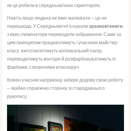
як це робили в середньовічних скрипторіях.
Навіть якщо людина не вміє малювати — це не
перешкода. У Середньовіччі існували
зразкові книги
,
з яких ілюмінатори переводили зображення. Саме за
цим принципом працюватимуть і учасники майстер-
класу: виготовлятимуть копіювальний папір,
переводитимуть контури й розфарбовуватимуть їх
фарбами, створеними власноруч.
Кожен учасник наприкінці забере додому свою роботу
— майже справжню сторінку зі стародавнього
рукопису.