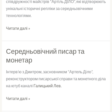
співдружності майстрів “Артіль ДІЛО”, які відтворюють
унікальні історичні репліки за середньовічними
технологіями.
Читати далі »
Середньовічний писар та
Середньовічний
писар
монетар
та
монетар
Інтерв’ю з Дмитром, засновником “Артель Діло”,
реконструктором писарської справи та монетного діла
на ютуб каналі
Галицький Лев.
Читати далі »