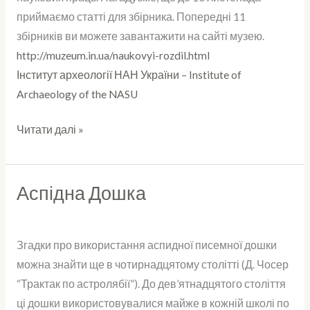
приймаємо статті для збірника. Попередні 11
збірників ви можете завантажити на сайті музею.
http://muzeum.in.ua/naukovyi-rozdil.html
Інститут археології НАН України – Institute of
Archaeology of the NASU
Читати далі »
Аспідна Дошка
Аспідна
Дошка
Згадки про використання аспидної писемної дошки
можна знайти ще в чотирнадцятому столітті (Д. Чосер
“Трактак по астролябії”). До дев’ятнадцятого століття
ці дошки використовувалися майже в кожній школі по