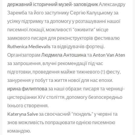
державний історичний музей-заповідник
Александру
Заремба та його заступнику Сергію Калуцькому за
усіяку підтримку та допомогу у розташуванні нашої
писемної локації, можливості “оживити” місце
замкового писаря для реконструкторів фестивалю
Ruthenica Medievalis
та відвідувачів фортеці.
Організаторам
Людмила Антошина
та
Anton Van Aten
за запрошення, влучні рекомендації під час
підготовки, проведення майже тижневого (!) фесту,
занурення у побут та життя нової для нас епохи.
ирина филиппова
за наші образи: писаря та черниці-
цистерціанки XIV століття, допомогу безпосередньо
їхнього створення.
Kateryna Salve
за своєчасний “пєндель” у червні та
знов можливість попрацювати однією писемною
командою.