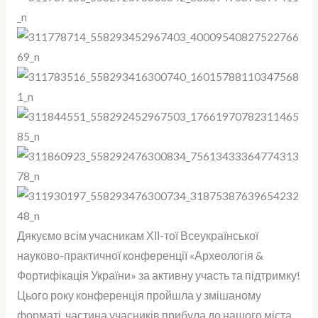
практичній
конференції
«Археологія
&
Фортифікація
України»
Дякуємо всім учасникам ХІІ-тої Всеукраїнської
науково-практичної конференції «Археологія &
Фортифікація України» за активну участь та підтримку!
Цього року конференція пройшла у змішаному
форматі, частина учасників прибула до нашого міста,