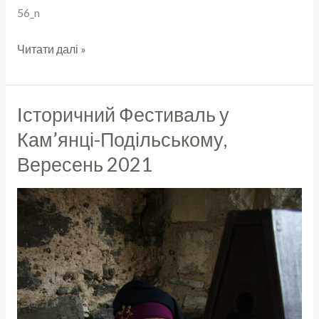
Читати далі »
Історичний Фестиваль у
Історичний
Фестиваль
Кам’янці-Подільському,
у
Вересень 2021
Кам’янці-
Подільському,
Вересень
2021