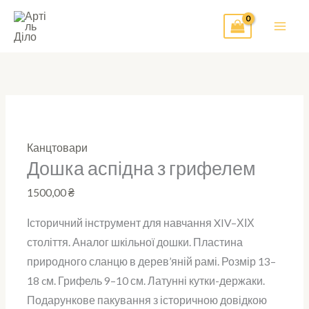
Перейти
до
вмісту
Канцтовари
Дошка аспідна з грифелем
1500,00
₴
Історичний інструмент для навчання XIV–ХІХ
століття. Аналог шкільної дошки. Пластина
природного сланцю в дерев’яній рамі. Розмір 13–
18 cм. Грифель 9–10 см. Латунні кутки-держаки.
Подарункове пакування з історичною довідкою